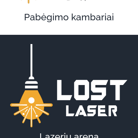
Pabėgimo kambariai
Lazerių arena