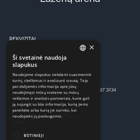
REKVIZITAI
×
UAB “OSTERIS”
Ši svetainė naudoja
LITHUANIAN
slapukus
Įmonės kodas: 303355536
ENGLISH
Adresas: Kaunas, Seniavos pl. 75
Naudojame slapukus siekdami suasmeninti
turinį, skelbimus ir analizuoti srautą. Taip
Bankas: SEB Bankas
pat dalijamės informacija apie jūsų
Atsiskaitomoji sąskaita: LT47 7044 0600 0797 3234
naudojimąsi mūsų svetaine su mūsų
reklamos ir analizės partneriais, kurie gali
ją sujungti su kita informacija, kurią jiems
pateikėte arba kurią jie surinko, kai
INFORMACIJA
naudojatės jų paslaugomis.
Privatumo
politika
Privatumo politika
BŪTINIEJI
Pirkimo – pardavimo taisyklės