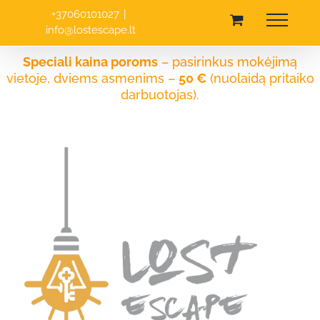
Skip
+37060101027
|
to
info@lostescape.lt
content
Speciali kaina poroms
– pasirinkus mokėjimą
vietoje, dviems asmenims –
50 €
(nuolaidą pritaiko
darbuotojas).