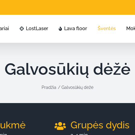
riai
LostLaser
Lava floor
Šventės
Mo
Galvosūkių dėžė
Pradžia
Galvosūkių dėžė
rukmė
Grupės dydis