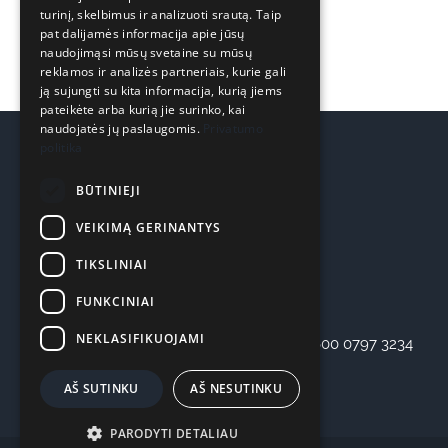
turinį, skelbimus ir analizuoti srautą. Taip
pat dalijamės informacija apie jūsų
naudojimąsi mūsų svetaine su mūsų
reklamos ir analizės partneriais, kurie gali
ją sujungti su kita informacija, kurią jiems
pateikėte arba kurią jie surinko, kai
naudojatės jų paslaugomis.
Privatumo
politika
REKVIZITAI
BŪTINIEJI
VEIKIMĄ GERINANTYS
UAB “OSTERIS”
Įmonės kodas: 303355536
TIKSLINIAI
Adresas: Kaunas, Seniavos pl. 75
FUNKCINIAI
Bankas: SEB Bankas
NEKLASIFIKUOJAMI
Atsiskaitomoji sąskaita: LT47 7044 0600 0797 3234
AŠ SUTINKU
AŠ NESUTINKU
PARODYTI DETALIAU