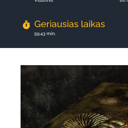
Vidutinis
60 
Geriausias laikas
59.43 min.
View
Larger
Image