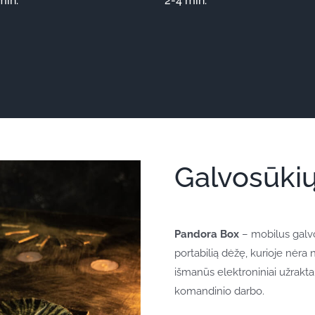
min.
2-4 min.
Galvosūki
Pandora Box
– mobilus galvo
portabilią dėžę, kurioje nėra
išmanūs elektroniniai užraktai,
komandinio darbo.