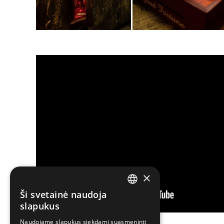
×
Ši svetainė naudoja
LITHUANIAN
slapukus
ENGLISH
Naudojame slapukus siekdami suasmeninti