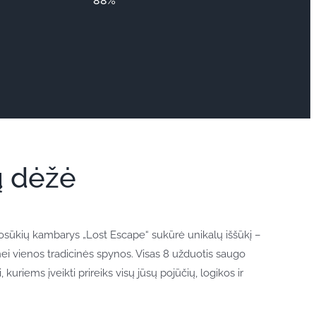
88%
ų dėžė
sūkių kambarys „Lost Escape“ sukūrė unikalų iššūkį –
 nei vienos tradicinės spynos. Visas 8 užduotis saugo
 kuriems įveikti prireiks visų jūsų pojūčių, logikos ir