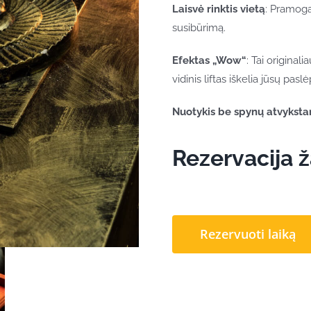
Laisvė rinktis vietą
: Pramoga
susibūrimą.
Efektas „Wow“
: Tai original
vidinis liftas iškelia jūsų pas
Nuotykis be spynų atvykstan
Rezervacija 
Rezervuoti laiką