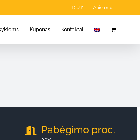
D.U.K.
Apie mus
kykloms
Kuponas
Kontaktai
Pabėgimo proc.