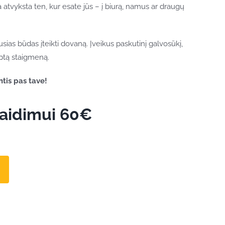
 atvyksta ten, kur esate jūs – į biurą, namus ar draugų
iausias būdas įteikti dovaną. Įveikus paskutinį galvosūkį,
lėptą staigmeną.
tis pas tave!
žaidimui 60€